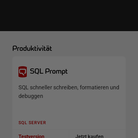
P
Produktivität
r
e
SQL Prompt
i
s
SQL schneller schreiben, formatieren und
i
n
debuggen
f
o
r
SQL SERVER
m
a
Testversion
Jetzt kaufen