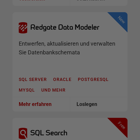
t
i
o
Redgate Data Modeler
n
e
Entwerfen, aktualisieren und verwalten
n
Sie Datenbankschemata
f
ü
r
L
SQL SERVER
ORACLE
POSTGRESQL
L
MYSQL
UND MEHR
M
s
Mehr erfahren
Loslegen
SQL Search