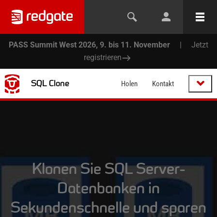
PASS Summit West 2026, 9. bis 11. November
|
Jetzt
registrieren
SQL Clone
Holen
Kontakt
Klonen Sie SQL Server-
Datenbanken in
Sekundenschnelle und sparen