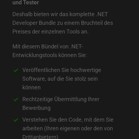
u
und Tester
n
Deshalb bieten wir das komplette .NET
g
Developer Bundle zu einem Bruchteil des
i
Preises der einzelnen Tools an.
n
Mit diesem Bündel von .NET-
d
Entwicklungstools können Sie:
a
Veröffentlichen Sie hochwertige
s
Software, auf die Sie stolz sein
.
können
N
Rechtzeitige Übermittlung Ihrer
E
Bewerbung
T
Verstehen Sie den Code, mit dem Sie
D
arbeiten (Ihren eigenen oder den von
e
Drittanbietern)