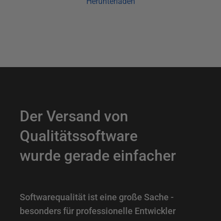
Herunterladen
Der Versand von
E
i
Qualitätssoftware
n
wurde gerade einfacher
f
ü
h
Softwarequalität ist eine große Sache -
r
besonders für professionelle Entwickler