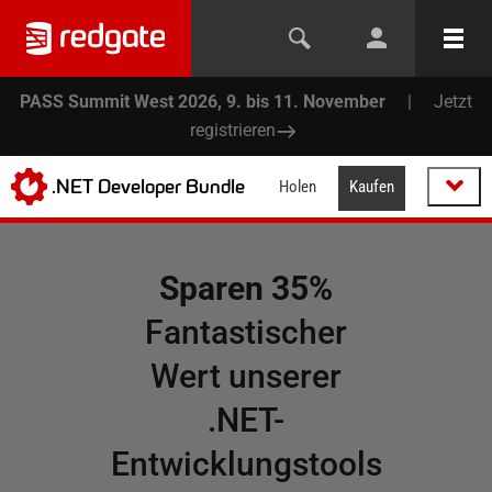
PASS Summit West 2026, 9. bis 11. November
|
Jetzt
registrieren
.NET Developer Bundle
Holen
Kaufen
Sparen 35%
Fantastischer
Wert unserer
.NET-
Entwicklungstools