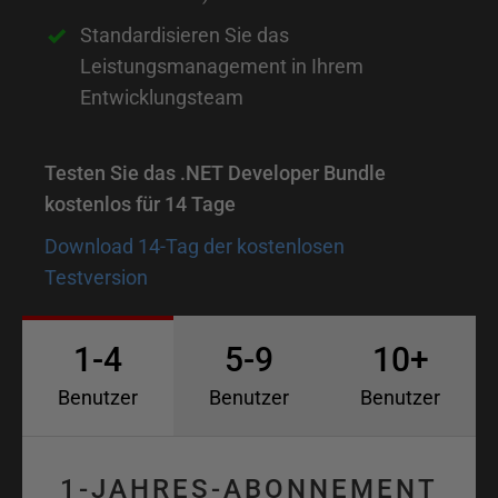
v
Standardisieren Sie das
e
Leistungsmanagement in Ihrem
l
Entwicklungsteam
o
p
Testen Sie das .NET Developer Bundle
e
kostenlos für 14 Tage
r
Download 14-Tag der kostenlosen
B
Testversion
u
n
1-4
5-9
10+
d
l
Benutzer
Benutzer
Benutzer
e
1-JAHRES-ABONNEMENT