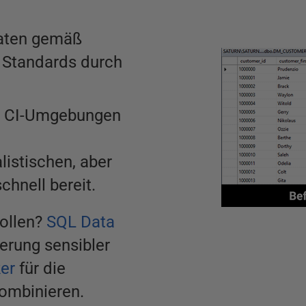
aten gemäß
 Standards durch
und CI-Umgebungen
istischen, aber
hnell bereit.
sollen?
SQL Data
ierung sensibler
er
für die
kombinieren.