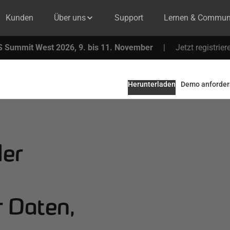
Kunden
Über uns
Support
Lernen & Commun
 Summit West 2026, 9. bis 11. November
|
Jetzt registrier
Herunterladen
Demo anforder
ler
r Daten,