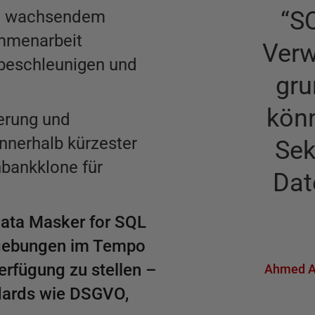
“
SQ
bei wachsendem
ammenarbeit
Verw
 beschleunigen und
gru
kön
erung und
nnerhalb kürzester
Sek
nbankklone für
Dat
Data Masker for SQL
gebungen im Tempo
rfügung zu stellen –
Ahmed A
dards wie DSGVO,