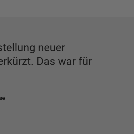
tstellung neuer
“
Ein 
rkürzt. Das war für
se