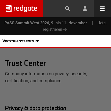
PASS Summit West 2026, 9. bis 11. November
|
Jetzt
registrieren
Vertrauenszentrum
Trust Center
Company information on privacy, security,
certification, and compliance.
Privacy & data protection