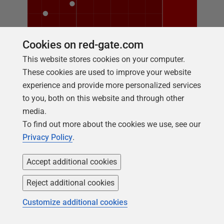
Cookies on red-gate.com
This website stores cookies on your computer.
These cookies are used to improve your website
WARUM REDGATE
experience and provide more personalized services
Setzen Sie auf die
to you, both on this website and through other
media.
Datenbankexperten
To find out more about the cookies we use, see our
Privacy Policy
.
Redgate ist die bewährte Wahl für
Accept additional cookies
kontrollierte Datenbankänderungen:
über 26 Jahre Datenbank-Expertise,
Reject additional cookies
für Redgate Flyway als Leader im G2-
Customize additional cookies
Bereich Database DevOps