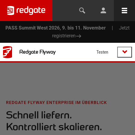
PASS Summit West 2026, 9. bis 11. November
|
Jetzt
registrieren
Redgate Flyway
Testen
REDGATE FLYWAY ENTERPRISE IM ÜBERBLICK
Schnell liefern.
Kontrolliert skalieren.