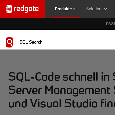
Produkte
Solutions
PASS
SQL Search
SQL-Code schnell in
Server Management 
und Visual Studio fi