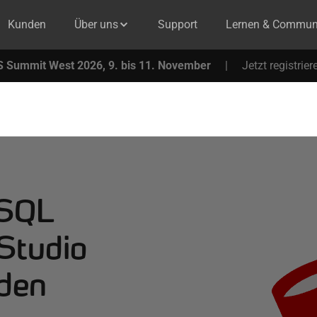
Kunden
Über uns
Support
Lernen & Commun
 Summit West 2026, 9. bis 11. November
|
Jetzt registrier
 SQL
Studio
nden