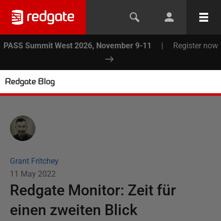
PASS Summit West 2026, November 9-11
|
Register now
Redgate Blog
Grant Fritchey
11 May 2022
Redgate Monitor: Zeit für
einen zweiten Blick