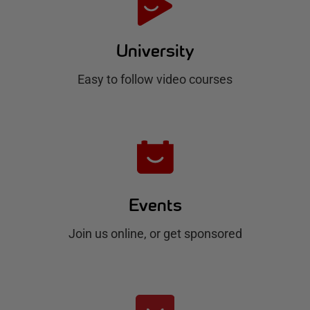
H
u
University
b
Easy to follow video courses
Events
Join us online, or get sponsored