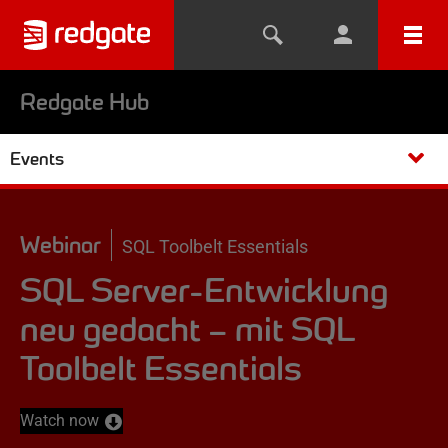
Redgate Hub
Events
Webinar
SQL Toolbelt Essentials
SQL Server-Entwicklung
neu gedacht – mit SQL
Toolbelt Essentials
Watch now