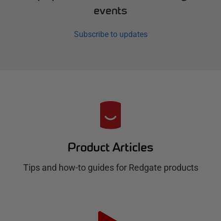
events
Subscribe to updates
R
e
d
Product Articles
g
Tips and how-to guides for Redgate products
a
t
e