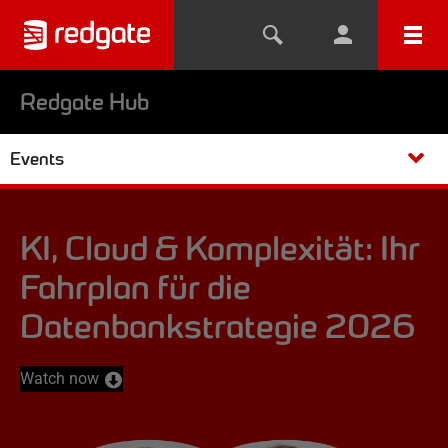
Redgate Hub
Events
KI, Cloud & Komplexität: Ihr
Fahrplan für die
Datenbankstrategie 2026
Watch now