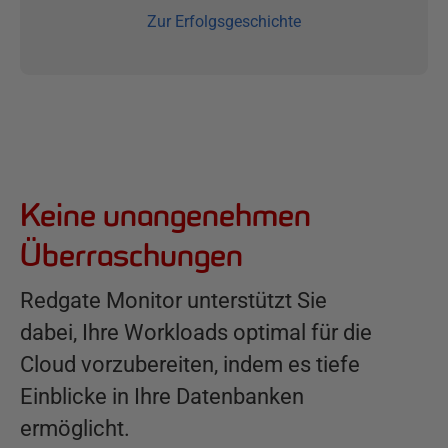
Zur Erfolgsgeschichte
V
o
r
t
Keine unangenehmen
e
Überraschungen
i
l
Redgate Monitor unterstützt Sie
e
dabei, Ihre Workloads optimal für die
Cloud vorzubereiten, indem es tiefe
Einblicke in Ihre Datenbanken
ermöglicht.