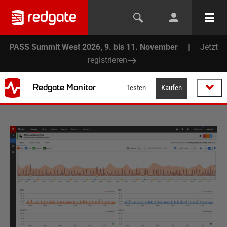
PASS Summit West 2026, 9. bis 11. November
|
Jetzt
registrieren
Redgate Monitor
Testen
Kaufen