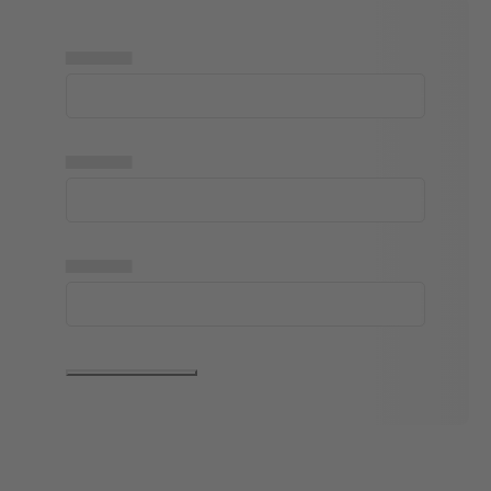
▅▅▅▅▅
▅▅▅▅▅
▅▅▅▅▅