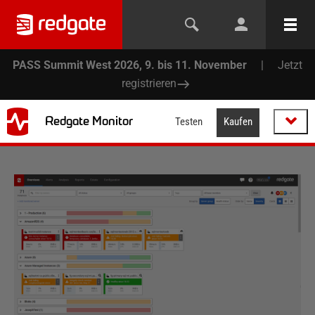
PASS Summit West 2026, 9. bis 11. November
|
Jetzt
registrieren
Redgate Monitor
Testen
Kaufen