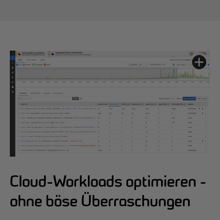
B
e
n
e
f
i
t
s
Cloud-Workloads optimieren -
ohne böse Überraschungen