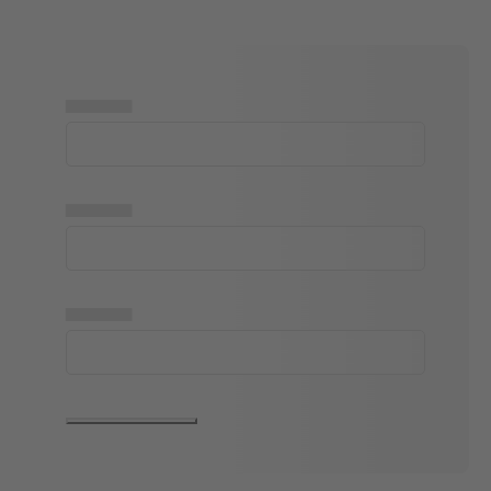
▅▅▅▅▅
▅▅▅▅▅
▅▅▅▅▅