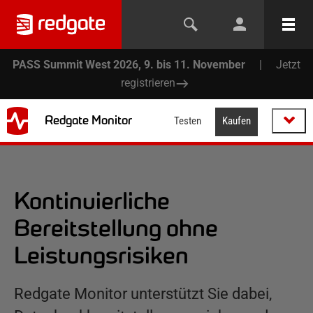
PASS Summit West 2026, 9. bis 11. November
|
Jetzt
registrieren
Redgate Monitor
Testen
Kaufen
Kontinuierliche
Bereitstellung ohne
Leistungsrisiken
Redgate Monitor unterstützt Sie dabei,