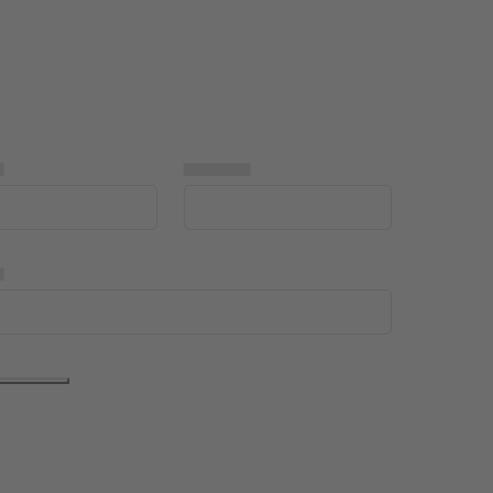
▅
▅▅▅▅▅
▅