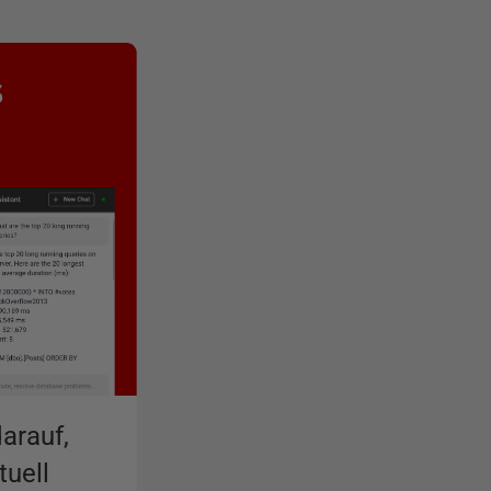
s
arauf,
uell