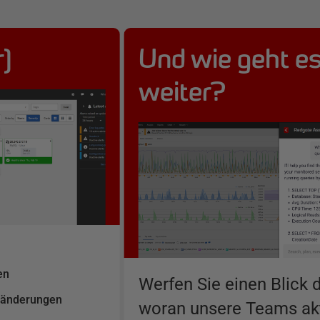
)
Und wie geht e
weiter?
en
Werfen Sie einen Blick d
gsänderungen
woran unsere Teams akt