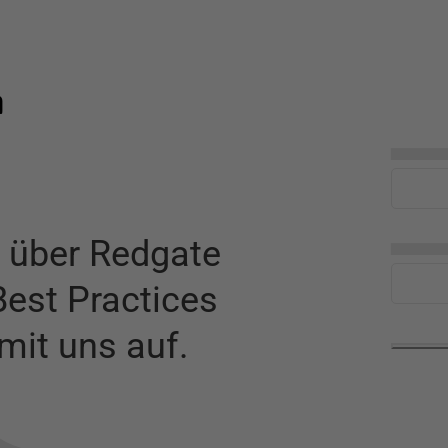
n
▅▅▅▅
 über
Redgate
▅▅▅▅
est Practices
mit uns auf.