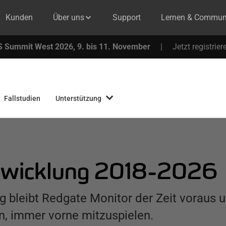
Kunden
Über uns
Support
Lernen & Commun
 Summit West 2026, 9. bis 11. November
|
Jetzt registrier
Fallstudien
Unterstützung
ntwicklung 2018-2026
g bleibt Redgate Monitor der Zeit voraus u
, immer vorne mitzuspielen.