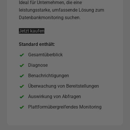
s
Ideal für Unternehmen, die eine
e
leistungsstarke, umfassende Lösung zum
r
Datenbankmonitoring suchen.
v
Jetzt kaufen
e
r
Standard enthält:
o
p
Gesamtüberblick
t
Diagnose
i
Benachrichtigungen
o
n
Überwachung von Bereitstellungen
Auswirkung von Abfragen
Plattformübergreifendes Monitoring