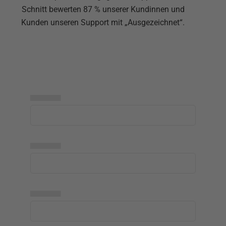
Schnitt bewerten 87 % unserer Kundinnen und
Kunden unseren Support mit „Ausgezeichnet“.
▅▅▅▅▅
▅▅▅▅▅
▅▅▅▅▅