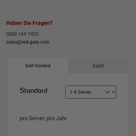
Haben Sie Fragen?
0800 169 7433
sales@red-gate.com
Self-hosted
SaaS
Standard
S
e
l
e
pro Server, pro Jahr
c
t