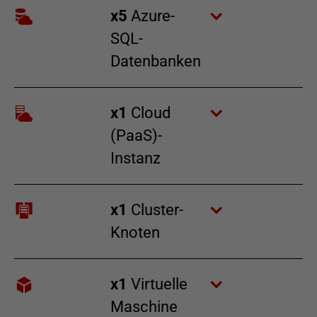
x
5
Azure-
SQL-
Datenbanken
x
1
Cloud
(PaaS)-
Instanz
x
1
Cluster-
Knoten
x
1
Virtuelle
Maschine