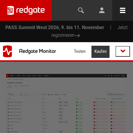
PASS Summit West 2026, 9. bis 11. November
|
Jetzt
registrieren
Redgate Monitor
Testen
Kaufen