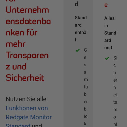
d
e
Unternehm
Stand
Alles
ensdatenba
ard
in
nken für
enthäl
Stand
t:
ard
mehr
und:
G
Transparen
e
Si
z und
s
c
a
h
Sicherheit
m
er
tü
h
b
ei
Nutzen Sie alle
er
ts
Funktionen von
bl
m
Redgate Monitor
ic
o
k
ni
Standard
und