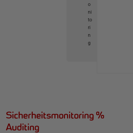
o
ni
to
ri
n
g
Sicherheitsmonitoring %
Auditing