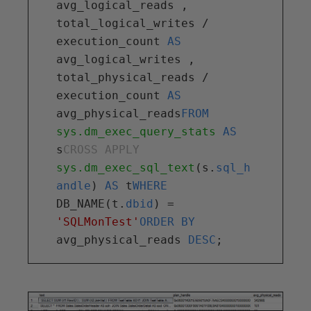
avg_logical_reads , 
total_logical_writes / 
execution_count 
AS
avg_logical_writes , 
total_physical_reads / 
execution_count 
AS
avg_physical_reads
FROM
sys.dm_exec_query_stats
AS
s
CROSS APPLY
sys.dm_exec_sql_text
(s.
sql_h
andle
) 
AS
 t
WHERE
DB_NAME
(t.
dbid
) = 
'SQLMonTest'
ORDER BY
avg_physical_reads 
DESC
;