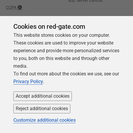
SQL Server Central
CCPA
Barrierefreiheit
Cookies on red-gate.com
Lernen
Partners
This website stores cookies on your computer.
These cookies are used to improve your website
Produktschulung
Handelspartner
experience and provide more personalized services
Events
Beratungspartner
to you, both on this website and through other
Universität
media.
To find out more about the cookies we use, see our
Bücher
Privacy Policy
.
Accept additional cookies
Reject additional cookies
Customize additional cookies