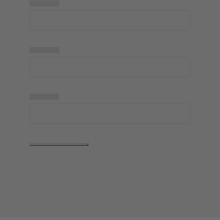
▅▅▅▅▅
▅▅▅▅▅
▅▅▅▅▅