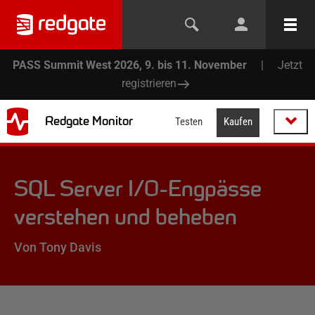
PASS Summit West 2026, 9. bis 11. November
|
Jetzt
registrieren
Redgate Monitor
Testen
Kaufen
SQL Server I/O-Engpässe
verstehen und beheben
Von Tony Davis