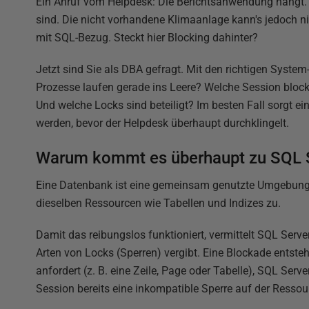
Ein Anruf vom Helpdesk: Die Berichtsanwendung hängt. G
sind. Die nicht vorhandene Klimaanlage kann's jedoch 
mit SQL-Bezug. Steckt hier Blocking dahinter?
Jetzt sind Sie als DBA gefragt. Mit den richtigen Syste
Prozesse laufen gerade ins Leere? Welche Session block
Und welche Locks sind beteiligt? Im besten Fall sorgt e
werden, bevor der Helpdesk überhaupt durchklingelt.
Warum kommt es überhaupt zu SQL S
Eine Datenbank ist eine gemeinsam genutzte Umgebung. V
dieselben Ressourcen wie Tabellen und Indizes zu.
Damit das reibungslos funktioniert, vermittelt SQL Serv
Arten von Locks (Sperren) vergibt. Eine Blockade entsteh
anfordert (z. B. eine Zeile, Page oder Tabelle), SQL Serv
Session bereits eine inkompatible Sperre auf der Ressour