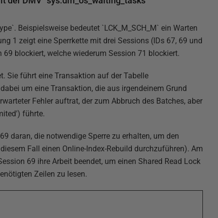
mit der DMV `sys.dm_os_waiting_tasks`
type`. Beispielsweise bedeutet `LCK_M_SCH_M` ein Warten
g 1 zeigt eine Sperrkette mit drei Sessions (IDs 67, 69 und
on 69 blockiert, welche wiederum Session 71 blockiert.
et. Sie führt eine Transaktion auf der Tabelle
 dabei um eine Transaktion, die aus irgendeinem Grund
rwarteter Fehler auftrat, der zum Abbruch des Batches, aber
ited') führte.
69 daran, die notwendige Sperre zu erhalten, um den
 diesem Fall einen Online-Index-Rebuild durchzuführen). Am
 Session 69 ihre Arbeit beendet, um einen Shared Read Lock
enötigten Zeilen zu lesen.