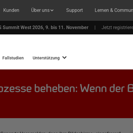
Kunden
Über uns
Support
Lernen & Commun
 Summit West 2026, 9. bis 11. November
|
Jetzt registrier
Fallstudien
Unterstützung
ozesse beheben: Wenn der Bi