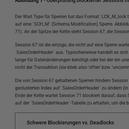
Abbildung 1
- Überprüfung blockierter Sessions 
Der Wait Type für Sperren hat das Format `LCK_M_lock 
auf eine `SCH_M` (Schema Modification) Sperre. Abbildun
71). An der Spitze der Kette steht Session 67, die Sessi
Session 67 ist die einzige, die nicht auf eine Sperre wart
`SalesOrderHeader` aus. Typischerweise handelt es sich
lange für Datenänderungen benötigt oder bei der ein une
nicht der Transaktion (sie blieb also 'offen' bzw. 'uncomm
Die von Session 67 gehaltenen Sperren hindern Session 
geclusterten Index auf `SalesOrderHeader` zu ändern (in
Ende der Kette wartet Session 71 blockiert darauf, dass
auf der `SalesOrderHeader`-Tabelle zu erhalten, um die b
Schwere Blockierungen vs. Deadlocks