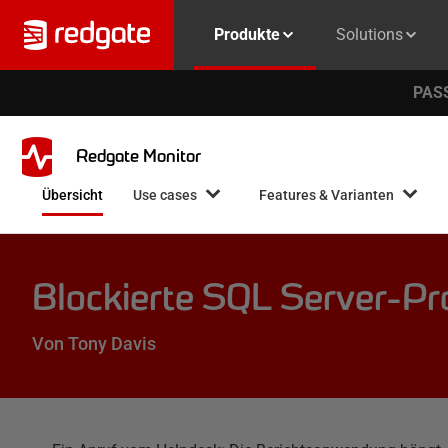
Produkte
Solutions
PASS
Redgate Monitor
Übersicht
Use cases
Features & Varianten
Blockierte SQL Server-Pr
Von Tony Davis