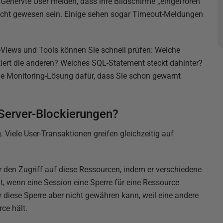
enervte User melden, dass ihre Bildschirme „eingefroren“
nicht gewesen sein. Einige sehen sogar Timeout-Meldungen
m-Views und Tools können Sie schnell prüfen: Welche
iert die anderen? Welches SQL-Statement steckt dahinter?
ine Monitoring-Lösung dafür, dass Sie schon gewarnt
erver-Blockierungen?
iele User-Transaktionen greifen gleichzeitig auf
er den Zugriff auf diese Ressourcen, indem er verschiedene
t, wenn eine Session eine Sperre für eine Ressource
er diese Sperre aber nicht gewähren kann, weil eine andere
ce hält.