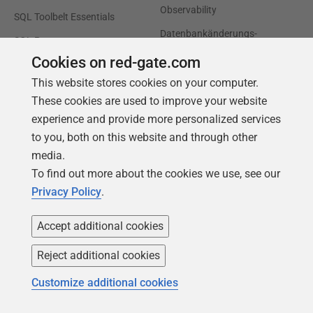
Observability
SQL Toolbelt Essentials
Datenbankänderungs-
SQL Prompt
management
Cookies on red-gate.com
SQL Compare
Produktivität und Workflow-
This website stores cookies on your computer.
Automatisierung
These cookies are used to improve your website
Cloud-Migration und
experience and provide more personalized services
Workload-Optimierung
to you, both on this website and through other
media.
Datenbankmodernisierung
To find out more about the cookies we use, see our
Effizienz und
Privacy Policy
.
Kostenoptimierung
KI-bereite Daten
Accept additional cookies
Reject additional cookies
Support
Unser Unternehmen
Customize additional cookies
Foren
Karriere
Produktsupport
Kontakt