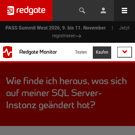
PASS Summit West 2026, 9. bis 11. November
|
Jetzt
registrieren
Redgate Monitor
Testen
Kaufen
Wie finde ich heraus, was sich
auf meiner SQL Server-
Instanz geändert hat?