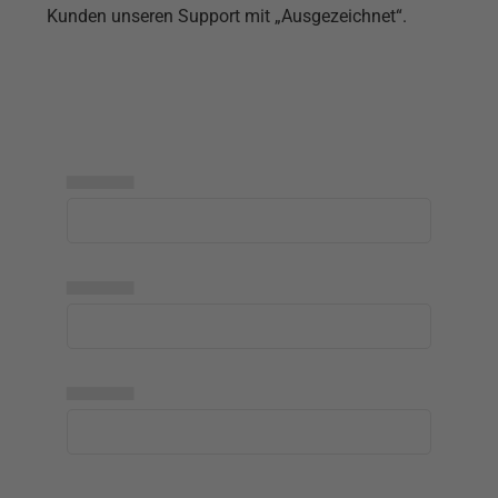
Kunden unseren Support mit „Ausgezeichnet“.
▅▅▅▅▅
▅▅▅▅▅
▅▅▅▅▅