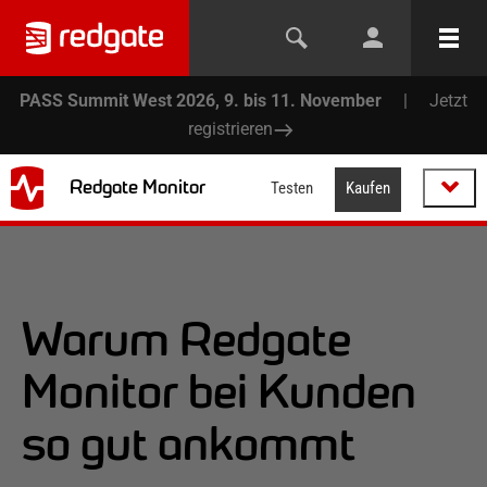
PASS Summit West 2026, 9. bis 11. November
|
Jetzt
registrieren
Redgate Monitor
Testen
Kaufen
Warum Redgate
Monitor bei Kunden
so gut ankommt