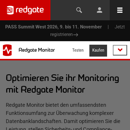
PASS Summit West 2026, 9. bis 11. November
|
Jetzt
registrieren
Redgate Monitor
Testen
Kaufen
Optimieren Sie ihr Monitoring
mit Redgate Monitor
Redgate Monitor bietet den umfassendsten
Funktionsumfang zur Überwachung komplexer
Datenbanklandschaften. Damit optimieren Sie die
Leistung, stellen Sicherheits- und Compliance-