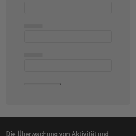
▅▅▅▅▅
▅▅▅▅▅
Die Überwachung von Aktivität und