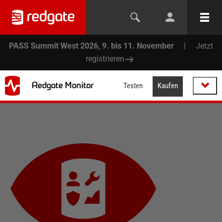
PASS Summit West 2026, 9. bis 11. November
|
Jetzt
registrieren
Redgate Monitor
Testen
Kaufen