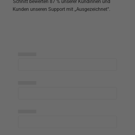
Schnitt bewerten 87 % unserer Kundinnen und
Kunden unseren Support mit „Ausgezeichnet“.
▅▅▅▅▅
▅▅▅▅▅
▅▅▅▅▅