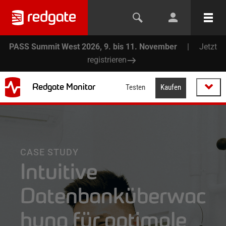
PASS Summit West 2026, 9. bis 11. November
|
Jetzt
registrieren
Redgate Monitor
Testen
Kaufen
CASE STUDY
Intuitive
Datenbanküberwac
hung für optimale