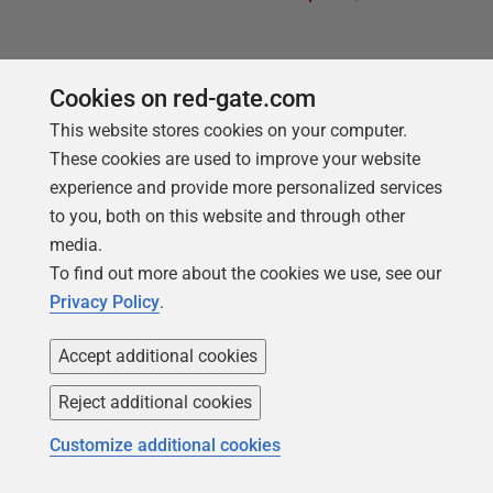
Cookies on red-gate.com
This website stores cookies on your computer.
These cookies are used to improve your website
experience and provide more personalized services
to you, both on this website and through other
Produkte
Lösungen
media.
To find out more about the cookies we use, see our
Redgate Monitor
Sicherheit und Compliance
Privacy Policy
.
Redgate Flyway
Datenbankmonitoring und
Observability
Accept additional cookies
SQL Toolbelt Essentials
Datenbankänderungs-
SQL Prompt
Reject additional cookies
management
SQL Compare
Customize additional cookies
Produktivität und Workflow-
Automatisierung