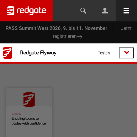
PASS Summit West 2026, 9. bis 11. November
|
Jetzt
registrieren
Redgate Flyway
Testen