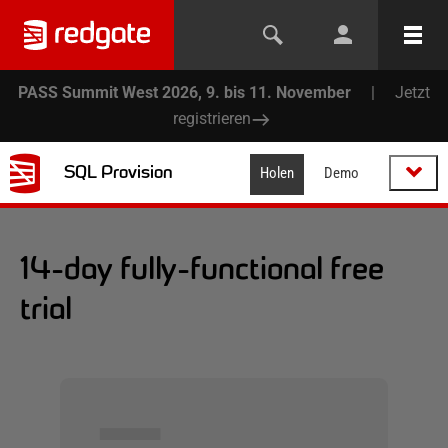
PASS Summit West 2026, 9. bis 11. November
|
Jetzt
registrieren
SQL Provision
Holen
Demo
14-day fully-functional free
trial
▅▅▅▅▅