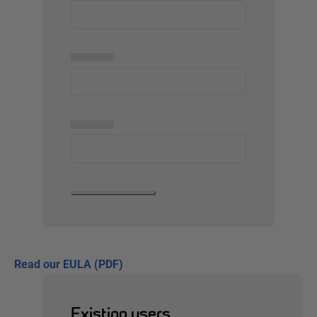
▅▅▅▅▅
▅▅▅▅▅
Read our EULA (PDF)
Existing users