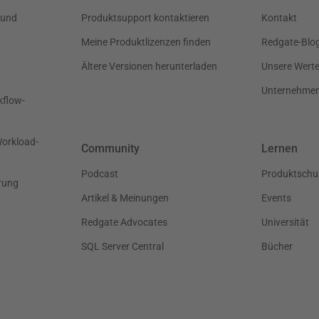
 und
Produktsupport kontaktieren
Kontakt
Meine Produktlizenzen finden
Redgate-Blo
Ältere Versionen herunterladen
Unsere Wert
Unternehme
kflow-
Workload-
Community
Lernen
Podcast
Produktschu
rung
Artikel & Meinungen
Events
Redgate Advocates
Universität
SQL Server Central
Bücher