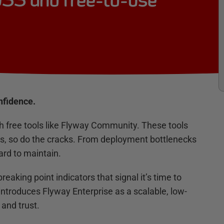
SS and free-to-use
nfidence.
h free tools like Flyway Community. These tools
ows, so do the cracks. From deployment bottlenecks
ard to maintain.
eaking point indicators that signal it’s time to
d introduces Flyway Enterprise as a scalable, low-
 and trust.