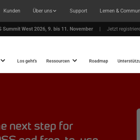
Kunden
Über uns
Support
Lernen & Commun
 Summit West 2026, 9. bis 11. November
|
Jetzt registrier
Los geht's
Ressourcen
Roadmap
Unterstütz
e next step for