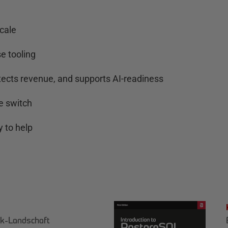
cale
e tooling
tects revenue, and supports AI-readiness
e switch
 to help
k-Landschaft