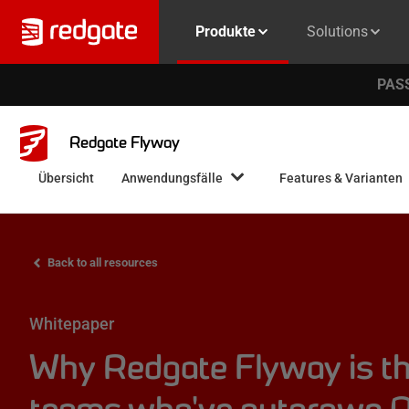
Produkte
Solutions
PASS
Redgate Flyway
Übersicht
Anwendungsfälle
Features & Varianten
Back to all resources
Whitepaper
Why Redgate Flyway is th