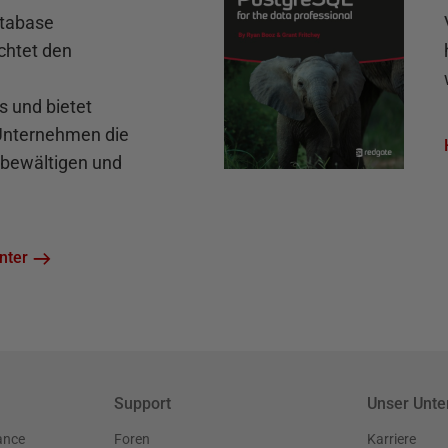
atabase
chtet den
und bietet
 Unternehmen die
bewältigen und
nter
Support
Unser Unt
ance
Foren
Karriere