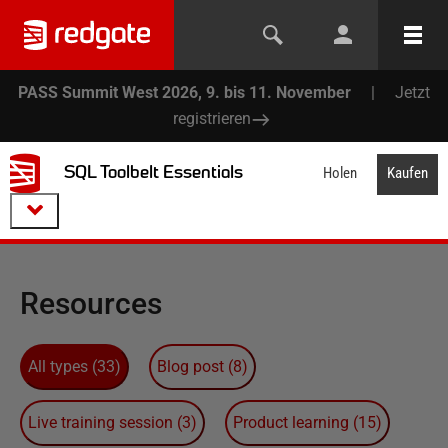
PASS Summit West 2026, 9. bis 11. November
|
Jetzt
registrieren
SQL Toolbelt Essentials
Holen
Kaufen
Resources
All types
(
33
)
Blog post
(
8
)
Live training session
(
3
)
Product learning
(
15
)