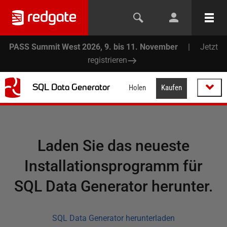
PASS Summit West 2026, 9. bis 11. November
|
Jetzt
registrieren
SQL Data Generator
Holen
Kaufen
Laden Sie das neueste
Installationsprogramm für
SQL Data Generator herunter.
SQL Data Generator herunterladen