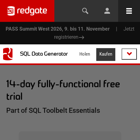
PASS Summit West 2026, 9. bis 11. November
|
Jetzt
registrieren
SQL Data Generator
Holen
Kaufen
14-day fully-functional free
trial
Part of SQL Toolbelt Essentials