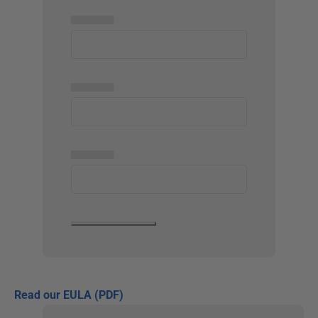
▅▅▅▅▅
▅▅▅▅▅
▅▅▅▅▅
Read our EULA (PDF)