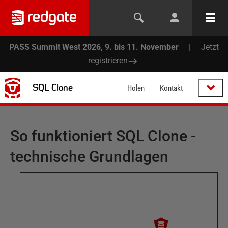
PASS Summit West 2026, 9. bis 11. November
|
Jetzt
registrieren
SQL Clone
Holen
Kontakt
So funktioniert SQL Clone -
technische Grundlagen