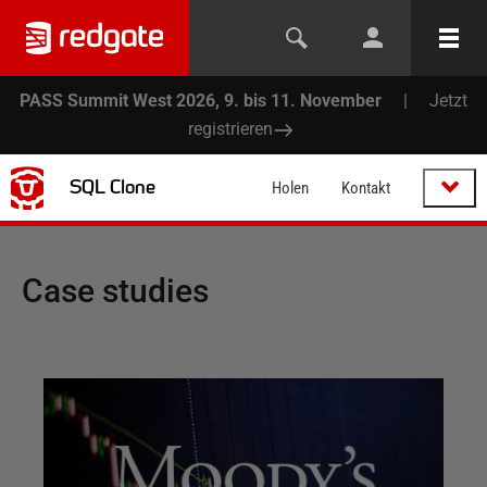
PASS Summit West 2026, 9. bis 11. November
|
Jetzt
registrieren
SQL Clone
Holen
Kontakt
Case studies