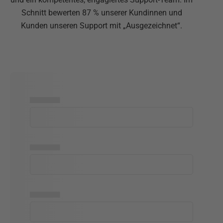
Schnitt bewerten 87 % unserer Kundinnen und
Kunden unseren Support mit „Ausgezeichnet“.
▅▅▅▅▅
▅▅▅▅▅
▅▅▅▅▅