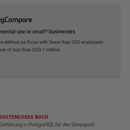
pgCompare
ercial use or small* businesses
re defined as those with fewer than 250 employees
er of less than USD 1 million.
KOSTENLOSES BUCH
Einführung in PostgreSQL für den Datenprofi