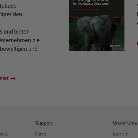
atabase
chtet den
und bietet
 Unternehmen die
bewältigen und
nter
Support
Unser Unt
ance
Foren
Karriere