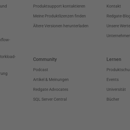
 und
Produktsupport kontaktieren
Kontakt
Meine Produktlizenzen finden
Redgate-Blo
Ältere Versionen herunterladen
Unsere Wert
Unternehme
kflow-
Workload-
Community
Lernen
Podcast
Produktschu
rung
Artikel & Meinungen
Events
Redgate Advocates
Universität
SQL Server Central
Bücher