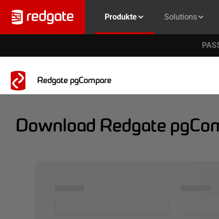
Produkte
Solutions
PASS
Redgate pgCompare
Download Redgate pgCo
▅▅▅▅▅
▅▅▅▅▅