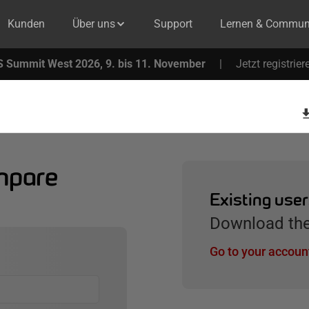
Kunden
Über uns
Support
Lernen & Commun
 Summit West 2026, 9. bis 11. November
|
Jetzt registrier
mpare
Existing use
Download the 
Go to your accoun