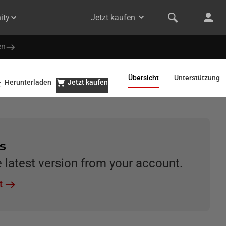
ity
Jetzt kaufen
en
Übersicht
Unterstützung
Herunterladen
Jetzt kaufen
rs
latest version from your account.
t