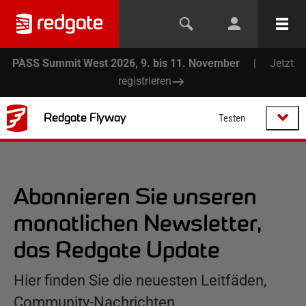
PASS Summit West 2026, 9. bis 11. November
|
Jetzt
registrieren
Redgate Flyway
Testen
Abonnieren Sie unseren
monatlichen Newsletter,
das Redgate Update
Hier finden Sie die neuesten Leitfäden,
Community-Nachrichten,