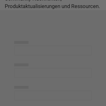
Produktaktualisierungen und Ressourcen.
▅▅▅▅▅
▅▅▅▅▅
▅▅▅▅▅