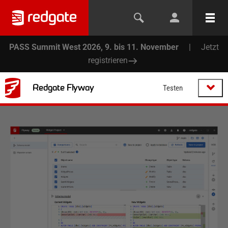
PASS Summit West 2026, 9. bis 11. November
|
Jetzt
registrieren
Redgate Flyway
Testen