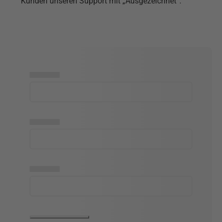
Kunden unseren Support mit „Ausgezeichnet“.
▅▅▅▅▅
▅▅▅▅▅
▅▅▅▅▅