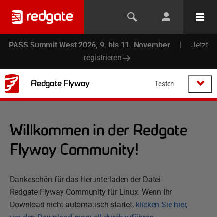
PASS Summit West 2026, 9. bis 11. November
|
Jetzt
registrieren
Redgate Flyway
Testen
Willkommen in der Redgate
Flyway Community!
Dankeschön für das Herunterladen der Datei
Redgate Flyway Community für Linux. Wenn Ihr
Download nicht automatisch startet,
klicken Sie hier,