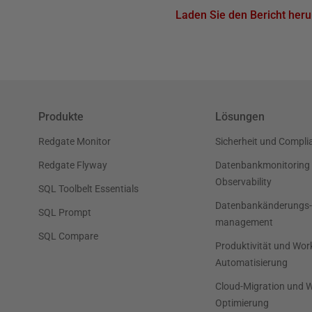
Laden Sie den Bericht heru
Produkte
Lösungen
Redgate Monitor
Sicherheit und Compli
Redgate Flyway
Datenbankmonitoring
Observability
SQL Toolbelt Essentials
Datenbankänderungs-
SQL Prompt
management
SQL Compare
Produktivität und Wor
Automatisierung
Cloud-Migration und 
Optimierung