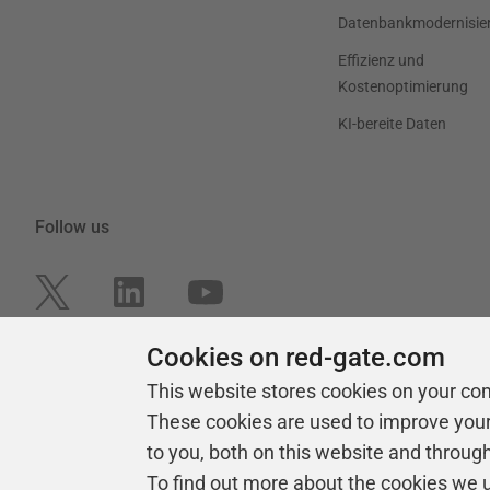
Datenbankmodernisie
Effizienz und
Kostenoptimierung
KI-bereite Daten
Follow us
Cookies on red-gate.com
This website stores cookies on your co
These cookies are used to improve you
to you, both on this website and throug
To find out more about the cookies we 