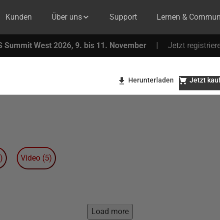
Kunden
Über uns
Support
Lernen & Commun
 Summit West 2026, 9. bis 11. November
|
Jetzt registrier
Herunterladen
Jetzt kau
)
Video
(
5
)
Load more