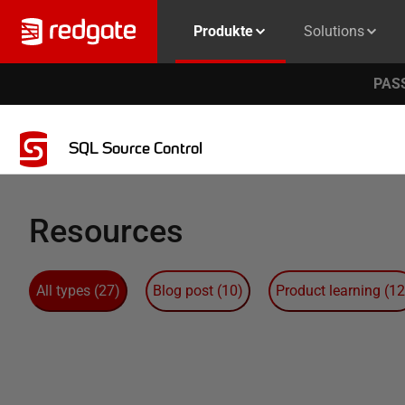
Produkte
Solutions
PASS
SQL Source Control
Resources
All types
(
27
)
Blog post
(
10
)
Product learning
(
12