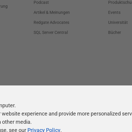
Podcast
Produktschu
rung
Artikel & Meinungen
Events
Redgate Advocates
Universität
SQL Server Central
Bücher
mputer.
r website experience and provide more personalized serv
h other media.
use, see our
Privacy Policy
.