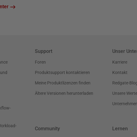
nter
Support
Unser Unt
ance
Foren
Karriere
 und
Produktsupport kontaktieren
Kontakt
Meine Produktlizenzen finden
Redgate-Blo
Ältere Versionen herunterladen
Unsere Wert
Unternehme
kflow-
Workload-
Community
Lernen