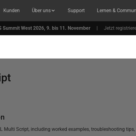
Kunden
Über uns
Support
Lernen & Commun
 Summit West 2026, 9. bis 11. November
|
Jetzt registrier
ipt
on
L Multi Script
, including worked examples, troubleshooting tips,