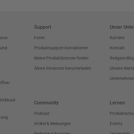
Support
Unser Unt
ance
Foren
Karriere
 und
Produktsupport kontaktieren
Kontakt
Meine Produktlizenzen finden
Redgate-Blo
Ältere Versionen herunterladen
Unsere Wert
Unternehme
kflow-
Workload-
Community
Lernen
Podcast
Produktschu
rung
Artikel & Meinungen
Events
Redgate Advocates
Universität