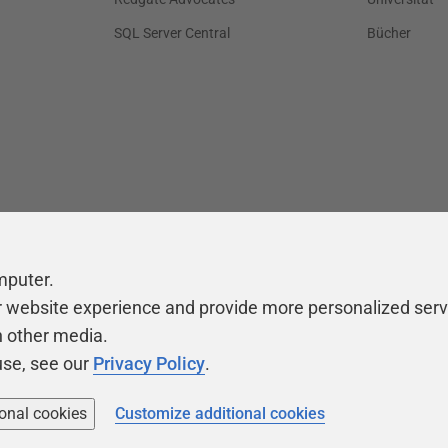
SQL Server Central
Bücher
mputer.
r website experience and provide more personalized serv
h other media.
use, see our
Privacy Policy
.
ional cookies
Customize additional cookies