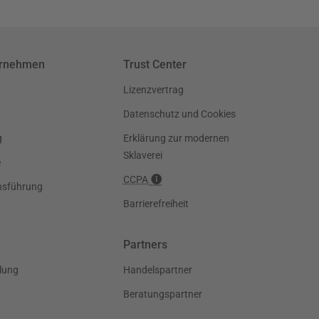
ernehmen
Trust Center
Lizenzvertrag
Datenschutz und Cookies
g
Erklärung zur modernen
Sklaverei
e
CCPA
nsführung
Barrierefreiheit
Partners
lung
Handelspartner
Beratungspartner