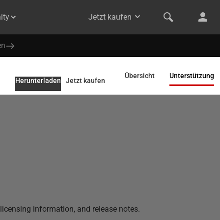
ity
Jetzt kaufen
en
Übersicht
Unterstützung
Herunterladen
Jetzt kaufen
 licensing information, and release notes.