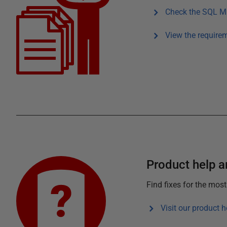
Check the
SQL Mu
View the require
Product help ar
Find fixes for the mos
Visit our product h