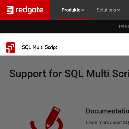
Produkte
Solutions
PASS
SQL Multi Script
Support for
SQL Multi Scr
Documentati
Learn more about
SQ