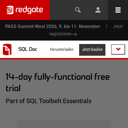
PASS Summit West 2026, 9. bis 11. November
|
Jetzt
registrieren
SQL Doc
Herunterladen
Jetzt kaufen
14-day fully-functional free
trial
Part of SQL Toolbelt Essentials