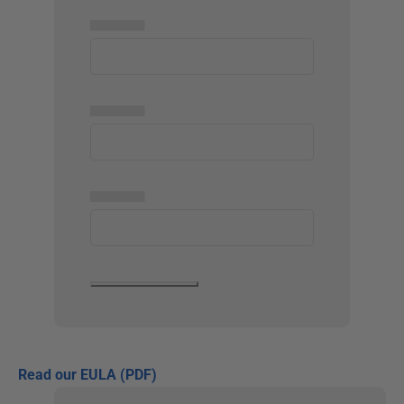
▅▅▅▅▅
▅▅▅▅▅
▅▅▅▅▅
Read our EULA (PDF)