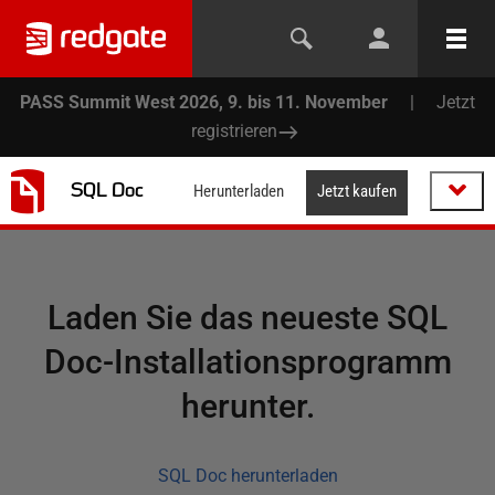
PASS Summit West 2026, 9. bis 11. November
|
Jetzt
registrieren
SQL Doc
Herunterladen
Jetzt kaufen
Laden Sie das neueste SQL
Doc-Installationsprogramm
herunter.
SQL Doc herunterladen