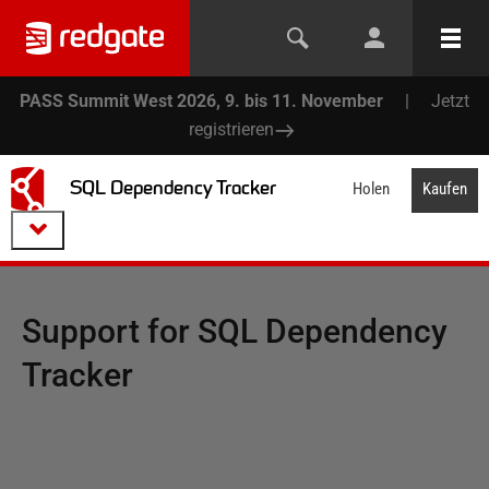
PASS Summit West 2026, 9. bis 11. November
|
Jetzt
registrieren
SQL Dependency Tracker
Holen
Kaufen
Support for
SQL Dependency
Tracker