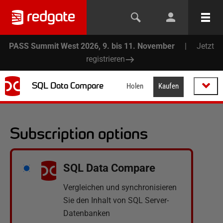
PASS Summit West 2026, 9. bis 11. November
|
Jetzt
registrieren
SQL Data Compare
Holen
Kaufen
Subscription options
SQL Data Compare
Vergleichen und synchronisieren
Sie den Inhalt von SQL Server-
Datenbanken