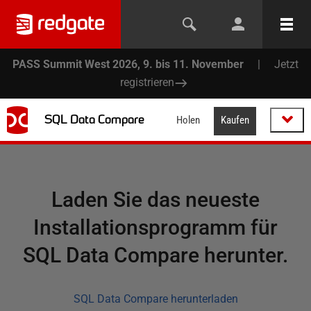
PASS Summit West 2026, 9. bis 11. November
|
Jetzt
registrieren
SQL Data Compare
Holen
Kaufen
Laden Sie das neueste
Installationsprogramm für
SQL Data Compare herunter.
SQL Data Compare herunterladen