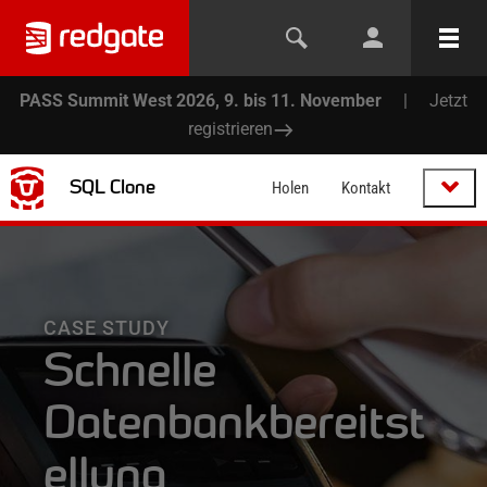
PASS Summit West 2026, 9. bis 11. November
|
Jetzt
registrieren
SQL Clone
Holen
Kontakt
CASE STUDY
Schnelle
Datenbankbereitst
ellung