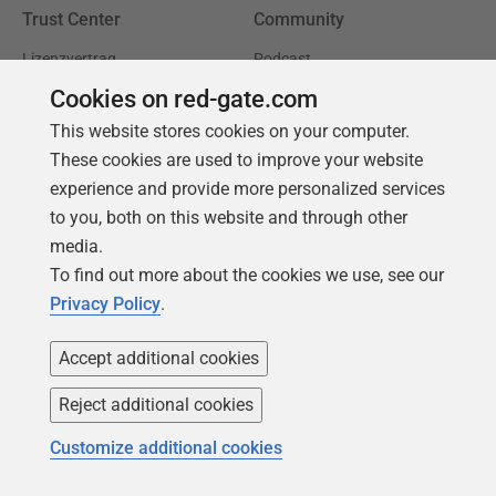
Trust Center
Community
Lizenzvertrag
Podcast
Cookies on red-gate.com
Datenschutz und Cookies
Artikel & Meinungen
This website stores cookies on your computer.
Erklärung zur modernen
Redgate Advocates
These cookies are used to improve your website
Sklaverei
SQL Server Central
experience and provide more personalized services
CCPA
to you, both on this website and through other
Barrierefreiheit
media.
To find out more about the cookies we use, see our
Lernen
Partners
Privacy Policy
.
Produktschulung
Handelspartner
Accept additional cookies
Events
Beratungspartner
Reject additional cookies
Universität
Customize additional cookies
Bücher