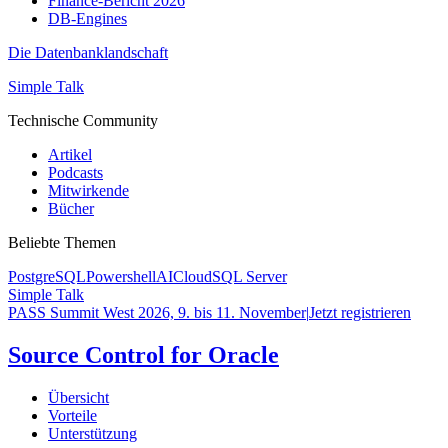
Finance-Bericht 2026
DB-Engines
Die Datenbanklandschaft
Simple Talk
Technische Community
Artikel
Podcasts
Mitwirkende
Bücher
Beliebte Themen
PostgreSQL
Powershell
AI
Cloud
SQL Server
Simple Talk
PASS Summit West 2026, 9. bis 11. November
|
Jetzt registrieren
Source Control for Oracle
Übersicht
Vorteile
Unterstützung