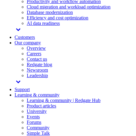
Productivity and workflow automation
Cloud migration and workload optimization
Database modernization
Efficiency and cost optimization
AI data readiness
Customers
Our company
Overview
Careers
Contact us
Redgate blog
Newsroom
Leadership
Support
Learning & community
Learning & community | Redgate Hub
Product articles
University
Events
Forums
Community
Simple Talk