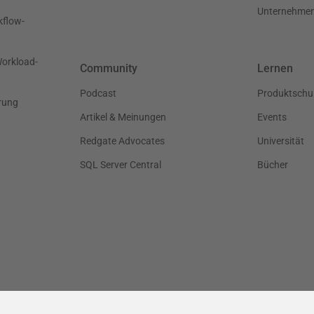
Unternehme
kflow-
Workload-
Community
Lernen
Podcast
Produktschu
rung
Artikel & Meinungen
Events
Redgate Advocates
Universität
SQL Server Central
Bücher