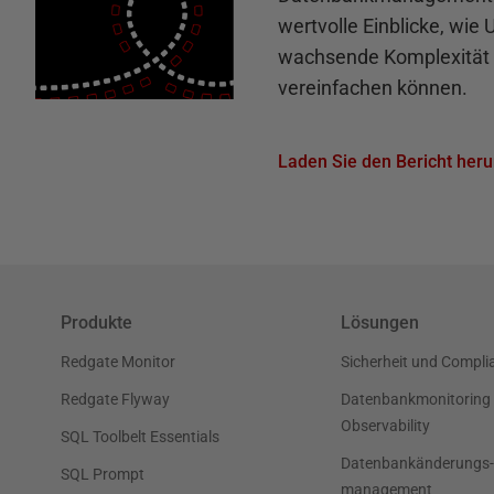
wertvolle Einblicke, wie
wachsende Komplexität 
vereinfachen können.
Laden Sie den Bericht heru
Produkte
Lösungen
Redgate Monitor
Sicherheit und Compli
Redgate Flyway
Datenbankmonitoring
Observability
SQL Toolbelt Essentials
Datenbankänderungs-
SQL Prompt
management