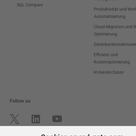
SQL Compare
Produktivität und Wor
Automatisierung
Cloud-Migration und 
Optimierung
Datenbankmodernisie
Effizienz und
Kostenoptimierung
KI-bereite Daten
Follow us