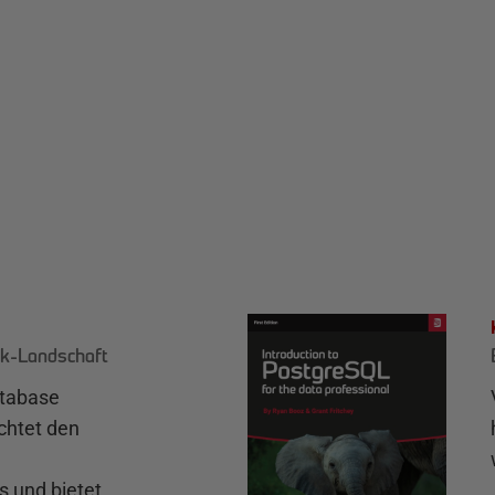
k-Landschaft
atabase
chtet den
und bietet