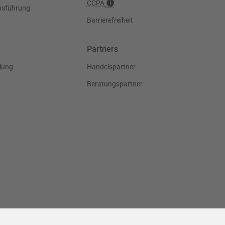
CCPA
nsführung
Barrierefreiheit
Partners
lung
Handelspartner
Beratungspartner