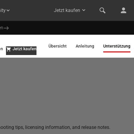
ity
Jetzt kaufen
en
Übersicht
Anleitung
Unterstützung
en
Jetzt kaufen
ooting tips, licensing information, and release notes.