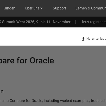
Kunden
Über uns
Support
Lernen & Commun
 Summit West 2026, 9. bis 11. November
|
Jetzt registrier
Herunterlad
re for Oracle
on
hema Compare for Oracle
, including worked examples, troublesh