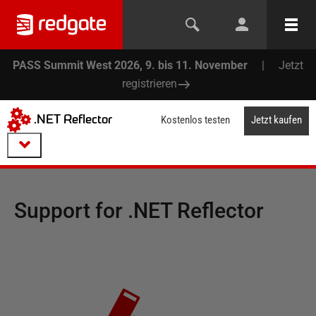
PASS Summit West 2026, 9. bis 11. November
|
Jetzt
registrieren
.NET Reflector
Kostenlos testen
Jetzt kaufen
Support for
.NET Reflector