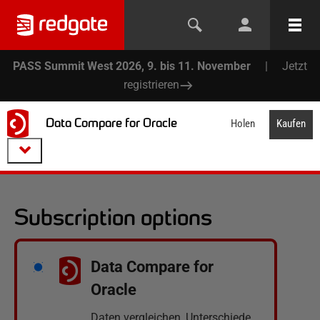
PASS Summit West 2026, 9. bis 11. November
|
Jetzt
registrieren
Data Compare for Oracle
Holen
Kaufen
Subscription options
Data Compare for
Oracle
Daten vergleichen, Unterschiede