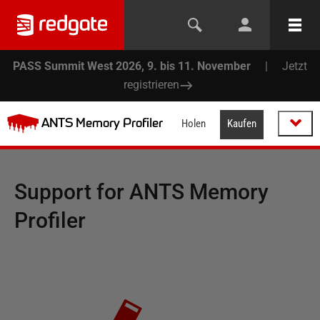
PASS Summit West 2026, 9. bis 11. November
|
Jetzt
registrieren
ANTS Memory Profiler
Holen
Kaufen
Support for
ANTS Memory
Profiler