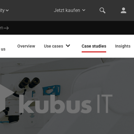
ty
Jetzt kaufen
en
Overview
Use cases
Case studies
Insights
 us