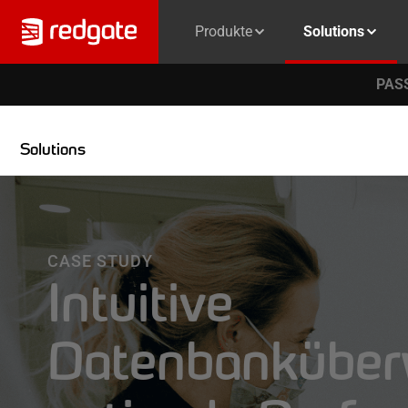
Produkte
Solutions
PASS
Solutions
CASE STUDY
Intuitive
Datenbanküber