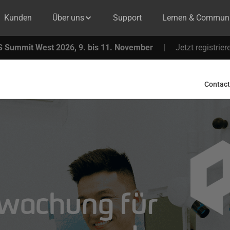
Kunden
Über uns
Support
Lernen & Communi
 Summit West 2026, 9. bis 11. November
|
Jetzt registrier
Contact
wachung für