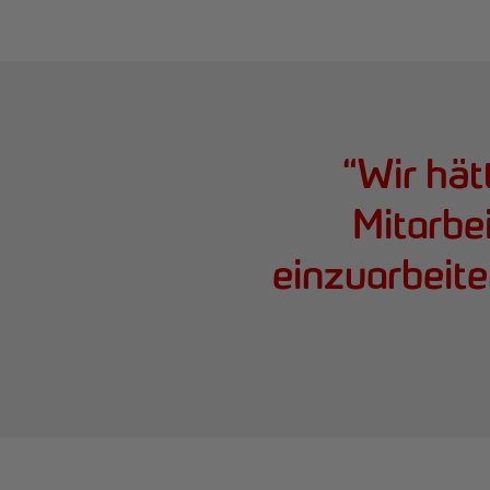
“
Wir hät
Mitarbe
einzuarbeite