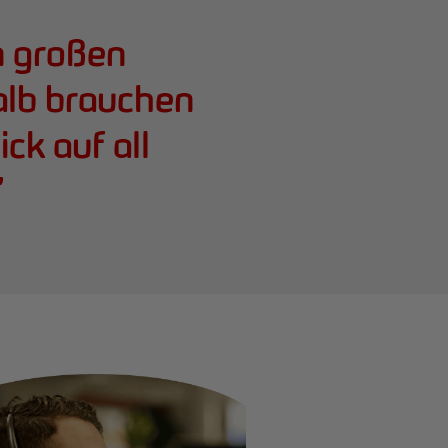
n großen
lb brauchen
ck auf all
”