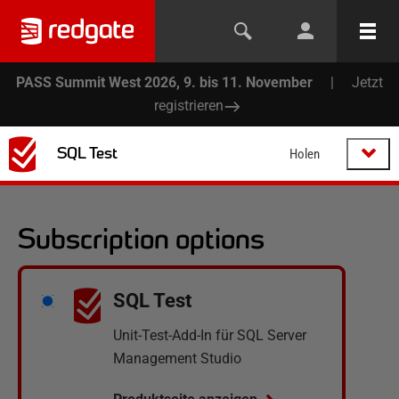
PASS Summit West 2026, 9. bis 11. November
|
Jetzt
registrieren
SQL Test
Holen
Subscription options
SQL Test
Unit-Test-Add-In für SQL Server
Management Studio