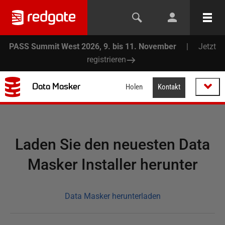
PASS Summit West 2026, 9. bis 11. November
|
Jetzt
registrieren
Data Masker
Holen
Kontakt
Laden Sie den neuesten Data
Masker Installer herunter
Data Masker herunterladen